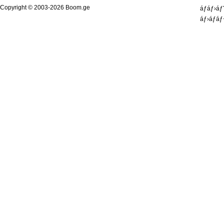
Copyright © 2003-2026 Boom.ge
áƒáƒ›á
áƒ›áƒáƒ