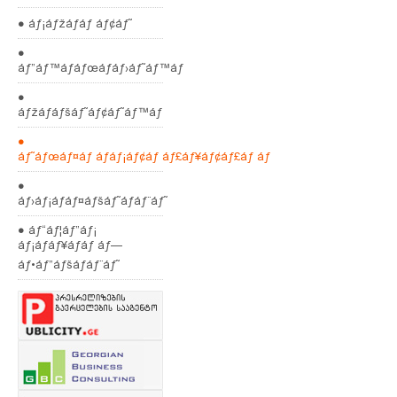
● áƒ¡áƒžáƒáƒ áƒ¢áƒ˜
●
áƒ”áƒ™áƒáƒœáƒáƒ›áƒ˜áƒ™áƒ
●
áƒžáƒáƒšáƒ˜áƒ¢áƒ˜áƒ™áƒ
●
áƒ˜áƒœáƒ¤áƒ áƒáƒ¡áƒ¢áƒ áƒ£áƒ¥áƒ¢áƒ£áƒ áƒ
●
áƒ›áƒ¡áƒáƒ¤áƒšáƒ˜áƒáƒ¨áƒ˜
● áƒ“áƒ¦áƒ”áƒ¡
áƒ¡áƒáƒ¥áƒáƒ áƒ—
áƒ•áƒ”áƒšáƒáƒ¨áƒ˜