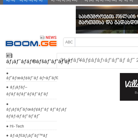
31 áƒáƒ¥áƒ¢áƒáƒ›áƒ‘áƒ”áƒ áƒ˜ 
áƒ¡áƒ˜áƒáƒ®áƒšáƒ”áƒ”áƒ‘áƒ˜
●
áƒ˜áƒœáƒ¢áƒ”áƒ áƒ•áƒ˜áƒ£
● áƒ¡áƒáƒ–
áƒáƒ’áƒáƒ“áƒáƒ”áƒ‘áƒ
●
áƒ¡áƒáƒ˜áƒœáƒ¢áƒ”áƒ áƒ”áƒ¡áƒ
áƒáƒ›áƒ‘áƒ”áƒ‘áƒ˜
● Hi-Tech
● áƒ›áƒ£áƒ¡áƒ˜áƒ™áƒ