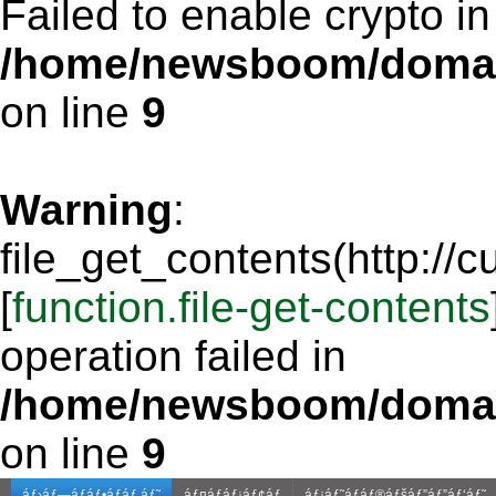
Failed to enable crypto in
/home/newsboom/domain
on line
9
Warning
:
file_get_contents(http://
[
function.file-get-contents
operation failed in
/home/newsboom/domain
on line
9
áƒ›áƒ—áƒáƒ•áƒáƒ áƒ˜
áƒ¤áƒáƒ¡áƒ¢áƒ
áƒ¡áƒ˜áƒáƒ®áƒšáƒ”áƒ”áƒ‘áƒ˜